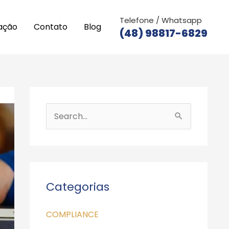
Telefone / Whatsapp
ação
Contato
Blog
(48) 98817-6829
P
e
s
q
u
Categorias
i
COMPLIANCE
s