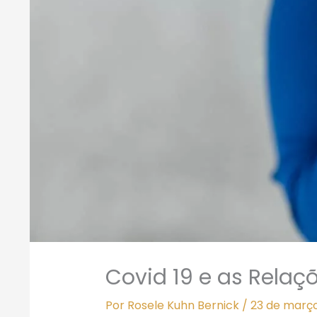
Covid 19 e as Relaç
Por
Rosele Kuhn Bernick
/
23 de març