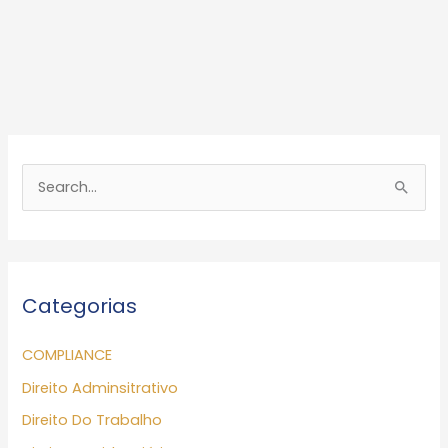
P
e
s
q
Categorias
u
i
COMPLIANCE
s
Direito Adminsitrativo
a
Direito Do Trabalho
r