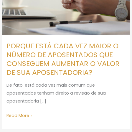
NÚMERO
DE
APOSENTADOS
QUE
CONSEGUEM
AUMENTAR
PORQUE ESTÁ CADA VEZ MAIOR O
O
NÚMERO DE APOSENTADOS QUE
VALOR
CONSEGUEM AUMENTAR O VALOR
DE
DE SUA APOSENTADORIA?
SUA
APOSENTADORIA?
De fato, está cada vez mais comum que
aposentados tenham direito a revisão de sua
aposentadoria […]
Read More »