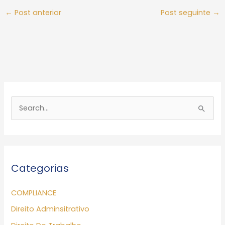
←
Post anterior
Post seguinte
→
P
e
s
q
Categorias
u
i
COMPLIANCE
s
Direito Adminsitrativo
a